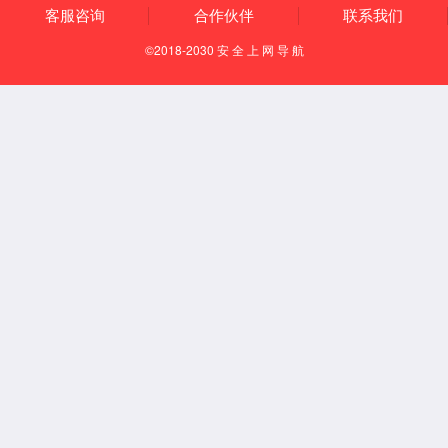
CCF教育专委走进青海师范大学举办系列讲
03
座
2026-07
青海省2026年下半年全国计算机等级考试
29
（NCRE）报名通告
2026-06
永利集团88304官网2026年博士研究生考生通
11
知群公告
2026-05