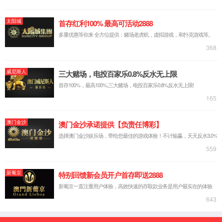
CSIG多语言多民族文档智能技术论坛顺利举...
07/24
西北工业大学永利集团88304官网师生到访青海师范...
07/19
永利集团88304官网召开暑期三下乡支教备课会及行...
07/16
中国计算机学会教育专业委员会“联盟专家...
07/15
本科生党支部开展“强化思想政治 筑牢思想...
06/23
永利集团88304官网深化理论学习 筑牢纪律与安全防线
06/12
通知公告
更多...
关于青海师范大学2027年硕士研究生招生软
08
件工程及电子信息专...
2026-07
关于青海师范大学2027年硕士研究生招生计
30
算机科学与技术专业...
2026-06